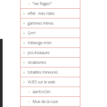
°vie Rages°
effet : mes rides
gammes mères
Grrr!
Héberge m'en
poLésiaques
strabismes
totalités mineures
VUES sur le web
darKroOm
Mue de la ruse