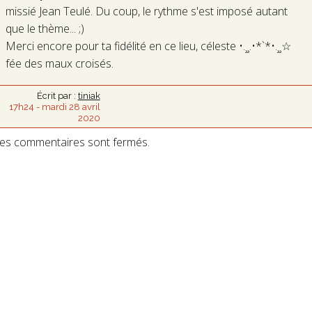
missié Jean Teulé. Du coup, le rythme s'est imposé autant
que le thème... ;)
Merci encore pour ta fidélité en ce lieu, céleste •.¸¸.•*`*•.¸¸☆
fée des maux croisés.
Écrit par :
tiniak
17h24
-
mardi 28
avril
2020
es commentaires sont fermés.