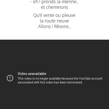
- eh ! prends la mienne...
et cheminons
Qu'il vente ou pleuve
la route neuve
Allons ! Rêvons...