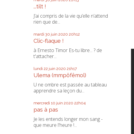
...tilt !
J’ai compris de la vie qu’elle n’attend
rien que de...
mardi 30
juin 2020
20h12
Clic-flaque !
à Ernesto Timor Es-tu libre... ? de
t'attacher...
lundi 22
juin 2020
21h17
Ulema (mmpôfêmol)
U ne ombre est passée au tableau
apprendre sa leçon du...
mercredi 10
juin 2020
22h04
pas à pas
Je les entends longer mon sang -
que meure l'heure !...