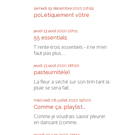
samedi 19
décembre 2020
21h19
poLétiquement vôtre
jeudi 13
août 2020
22h11
55 essentials
T rente-trois essentiels - il ne m'en
faut pas plus......
jeudi 13
août 2020
18h20
pasteurnité(e)
La fleur a séché sur son brin tant la
pluie se sera fait...
mercredi 08
juillet 2020
19h00
Comme ça, playlist...
Comme je voudrais savoir pleurer
en dansant (comme...
mardi 30
juin 2020
21h13