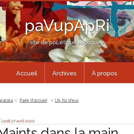
paVupApRi
site de poLétique appliquée
Accueil
Archives
À propos
aratata
Page d'accueil
LN, foi d'eux
lundi 27
avril 2020
Maints dans la main