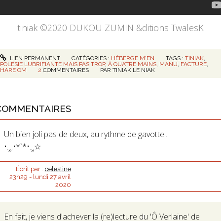
tiniak ©2020 DUKOU ZUMIN &ditions TwalesK
LIEN PERMANENT
CATÉGORIES :
HÉBERGE M'EN
TAGS :
TINIAK
,
POLÉSIE LUBRIFIANTE MAIS PAS TROP
,
À QUATRE MAINS
,
MANU
,
FACTURE
,
HARE OM
2
COMMENTAIRES
PAR
TINIAK
LE NIAK
COMMENTAIRES
Un bien joli pas de deux, au rythme de gavotte...
•.¸¸.•*`*•.¸¸☆
Écrit par :
celestine
23h29
-
lundi 27
avril
2020
En fait, je viens d'achever la (re)lecture du 'Ô Verlaine' de