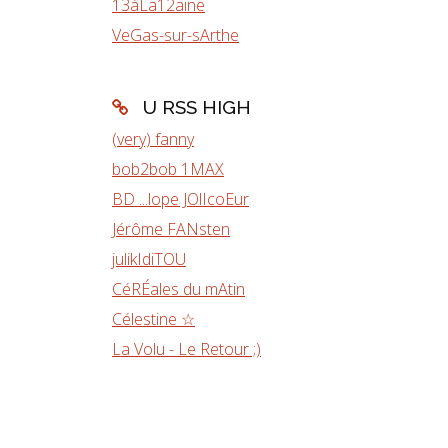
13àLa12aine
VeGas-sur-sArthe
U RSS HIGH
(very) fanny
bob2bob 1MAX
BD ...lope JOlIcoEur
Jérôme FANsten
julikIdiTOU
CéRÉales du mAtin
Célestine ☆
La Volu - Le Retour ;)