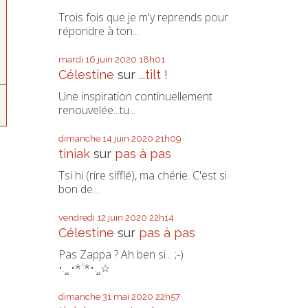
Trois fois que je m'y reprends pour
répondre à ton...
mardi 16
juin 2020
18h01
Célestine
sur
...tilt !
Une inspiration continuellement
renouvelée...tu...
dimanche 14
juin 2020
21h09
tiniak
sur
pas à pas
Tsi hi (rire sifflé), ma chérie. C'est si
bon de...
vendredi 12
juin 2020
22h14
Célestine
sur
pas à pas
Pas Zappa ? Ah ben si... ;-)
•.¸¸.•*`*•.¸¸☆
dimanche 31
mai 2020
22h57