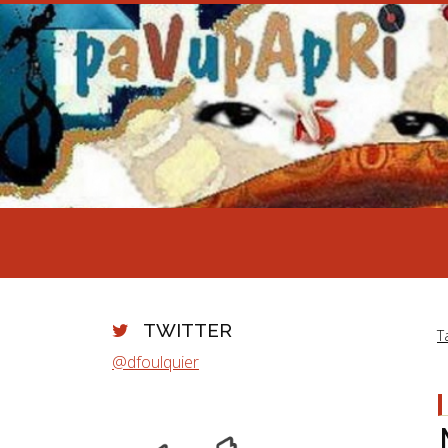
TWITTER
T
@dfoulquier