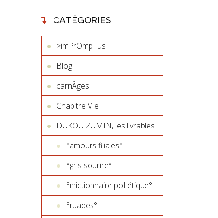
CATÉGORIES
>imPrOmpTus
Blog
carnÂges
Chapitre VIe
DUKOU ZUMIN, les livrables
°amours filiales°
°gris sourire°
°mictionnaire poLétique°
°ruades°