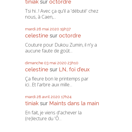
tiniak
sur
octordre
Tsi hi...! Avec ça qu'il a 'débuté' chez
nous, à Caen,...
mardi 26
mai 2020
19h37
celestine
sur
octordre
Couture pour Dukou Zumin, il n'y a
aucune faute de goût...
dimanche 03
mai 2020
23h10
celestine
sur
LN, foi d'eux
Ça fleure bon le printemps par
ici...Et l'arbre aux mille...
mardi 28
avril 2020
17h24
tiniak
sur
Maints dans la main
En fait, je viens d'achever la
(re)lecture du 'Ô...