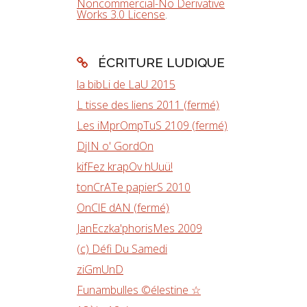
Noncommercial-No Derivative
Works 3.0 License
.
ÉCRITURE LUDIQUE
la bibLi de LaU 2015
L tisse des liens 2011 (fermé)
Les iMprOmpTuS 2109 (fermé)
DjIN o' GordOn
kifFez krapOv hUuü!
tonCrATe papierS 2010
OnClE dAN (fermé)
JanEczka'phorisMes 2009
(c) Défi Du Samedi
ziGmUnD
Funambulles ©élestine ☆