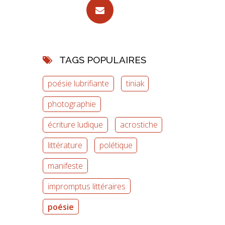
TAGS POPULAIRES
poésie lubrifiante
tiniak
photographie
écriture ludique
acrostiche
littérature
polétique
manifeste
impromptus littéraires
poésie