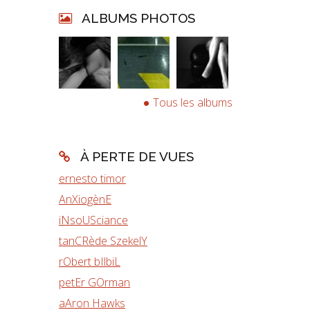
ALBUMS PHOTOS
Tous les albums
À PERTE DE VUES
ernesto timor
AnXiogènE
iNsoUSciance
tanCRède SzekelY
rObert bIlbiL
petEr GOrman
aAron Hawks